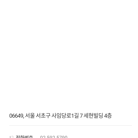
06649, 서울 서초구 사임당로1길 7 세현빌딩 4층
전화번호
02-592-5790