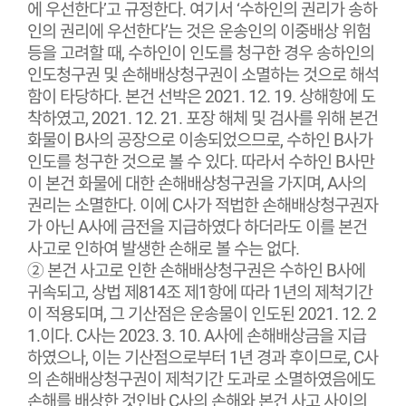
에 우선한다’고 규정한다. 여기서 ‘수하인의 권리가 송하
인의 권리에 우선한다’는 것은 운송인의 이중배상 위험
등을 고려할 때, 수하인이 인도를 청구한 경우 송하인의
인도청구권 및 손해배상청구권이 소멸하는 것으로 해석
함이 타당하다. 본건 선박은 2021. 12. 19. 상해항에 도
착하였고, 2021. 12. 21. 포장 해체 및 검사를 위해 본건
화물이 B사의 공장으로 이송되었으므로, 수하인 B사가
인도를 청구한 것으로 볼 수 있다. 따라서 수하인 B사만
이 본건 화물에 대한 손해배상청구권을 가지며, A사의
권리는 소멸한다. 이에 C사가 적법한 손해배상청구권자
가 아닌 A사에 금전을 지급하였다 하더라도 이를 본건
사고로 인하여 발생한 손해로 볼 수는 없다.
② 본건 사고로 인한 손해배상청구권은 수하인 B사에
귀속되고, 상법 제814조 제1항에 따라 1년의 제척기간
이 적용되며, 그 기산점은 운송물이 인도된 2021. 12. 2
1.이다. C사는 2023. 3. 10. A사에 손해배상금을 지급
하였으나, 이는 기산점으로부터 1년 경과 후이므로, C사
의 손해배상청구권이 제척기간 도과로 소멸하였음에도
손해를 배상한 것인바 C사의 손해와 본건 사고 사이의