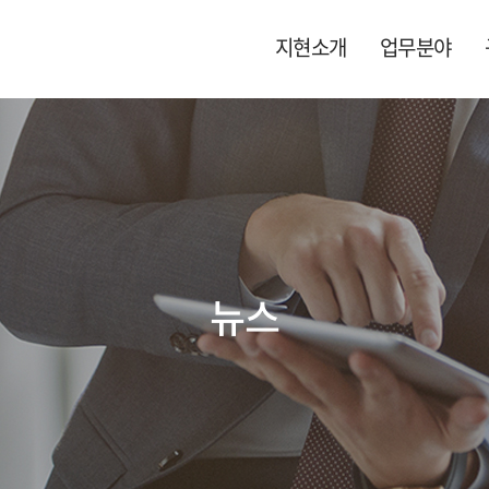
지현소개
업무분야
해상 및 운송
인사말
보험(특종)
국제/중재
뉴스