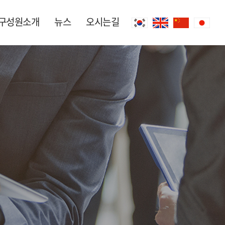
구성원소개
뉴스
오시는길
변호사
기업
직원
민사(가처분,강제집행)
뉴스
오시는길