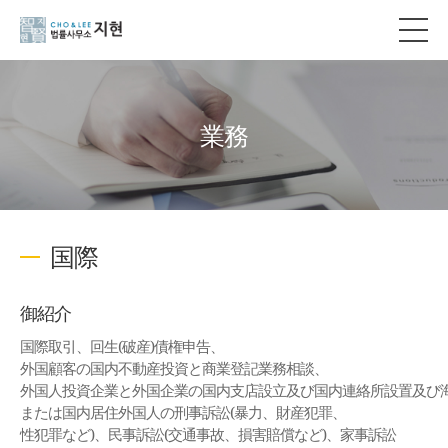
業務
国際
御紹介
国際取引、回生(破産)債権申告、
外国顧客の国内不動産投資と商業登記業務相談、
外国人投資企業と外国企業の国内支店設立及び国内連絡所設置及び
または国内居住外国人の刑事訴訟(暴力、財産犯罪、
性犯罪など)、民事訴訟(交通事故、損害賠償など)、家事訴訟