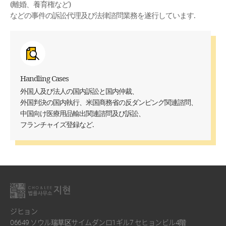
(離婚、養育権など)
などの事件の訴訟代理及び法律諮問業務を遂行しています.
Handling Cases
外国人及び法人の国内訴訟と国内仲裁、
外国判決の国内執行、米国商務省の反ダンピング関連諮問、
中国向け医療用品輸出関連諮問及び訴訟、
フランチャイズ登録など.
ジヒョン
06649 ソウル瑞草区サイムダンロ1ギル7 セヒョンビル4階